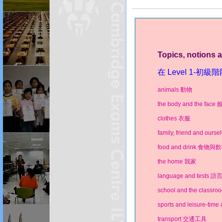
Topics, notions 
在 Level 1-初
animals 動物
the body and the fac
clothes 衣服
family, friend and o
food and drink 食物與
the home 我家
language and tests
school and the clas
sports and leisure-ti
transport 交通工具