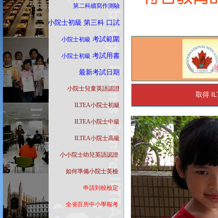
第二科續寫作測驗
...
小院士初級 第三科 口試
...
考試範圍
小院士初級
...
考試用書
小院士初級
...
最新
考試日期
...
小院士兒童英語認證
...
I
取得
ILTEA小院士初級
...
ILTEA小院士中級
...
ILTEA小院士高級
...
小小院士幼兒英語認證
....
如何準備小院士英檢
....
申請到校檢定
....
全省百所中小學報考
...
.