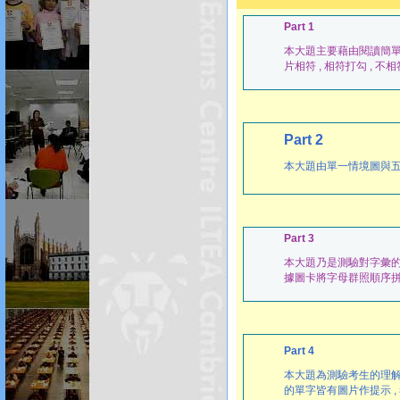
Part 1
本大題主要藉由閱讀簡單
片相符 , 相符打勾 , 不
Part 2
本大題由單一情境圖與五句敘
Part 3
本大題乃是測驗對字彙的
據圖卡將字母群照順序
Part 4
本大題為測驗考生的理解力
的單字皆有圖片作提示 ,