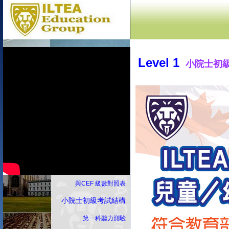
Level 1
小院士初
與CEF 級數對照表
...
小院士初級考試結構
...
第一科聽力測驗
...