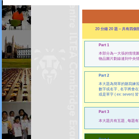
20 分鐘 20 題 – 
Part 1
本部分為一大張的情境圖 
物品圖片劃線連到中央
Part 2
本大題為簡單的聽寫練習
數字或名字 , 名字將會在
或是單字 ( ex: seven) 
Part 3
本大題共有五題 , 每題