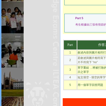
Part 5
考生根據由三張有情節的
Part
作答
1
敘述內容與圖片相符打 ” 
若敘述與圖片相符寫下 ”y
2
片不符寫下 ”no”
單字重組 ，將被打散
3
示之單字
4
短文填空 - 填空的單
5
用一個單字回答問題