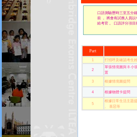
口語測驗歷時三至五分鐘 
前 ， 將會有試務人員
給考官 。 口語評分項目
Part
1
打招呼及確認考生姓
單張情境圖與 8 小
2
置
3
根據情境圖提問
4
根據物體卡提問
根據日常生活主題提問 
5
、 喜惡等