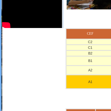
CEF
C2
C1
B2
B1
A2
A1