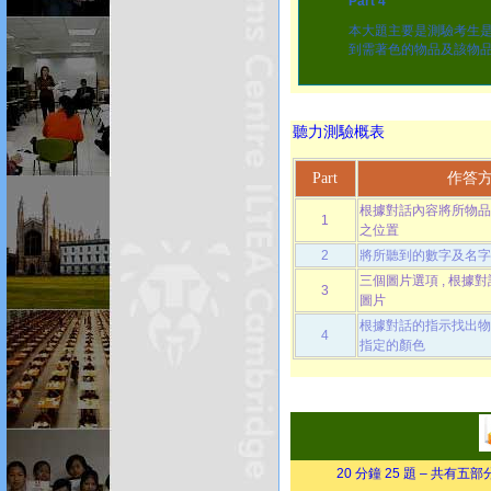
Part 4
本大題主要是測驗考生是
到需著色的物品及該物品
聽力測驗概表
Part
作答
根據對話內容將所物品
1
之位置
2
將所聽到的數字及名字
三個圖片選項 , 根據
3
圖片
根據對話的指示找出物
4
指定的顏色
20 分鐘 25 題 – 共