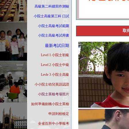
高級第二科續寫作測驗
...
小院士高級第三科 口試
...
小院士高級考試範圍
...
取
小院士高級考試用書
...
最新考試日期
...
Level 1 小院士初級
...
Level 2 小院士中級
...
Levle 3 小院士高級
..
.
小小院士幼兒英語認證
...
小院士英檢考場照片
...
如何準備劍橋小院士英檢
...
申請到校檢定
...
全省百所中小學報考
...