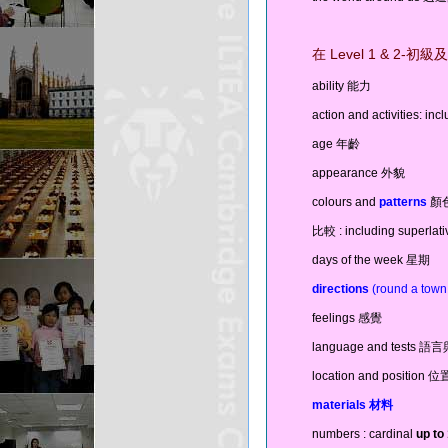
在 Level 1 & 2
ability 能力
action and activities: 
age 年齡
appearance 外貌
colours and
patterns
顏
比較 : including superl
days of the week 星期
directions
(round a town
feelings 感覺
language and tests 
location and positio
materials
材料
numbers : cardinal
up to