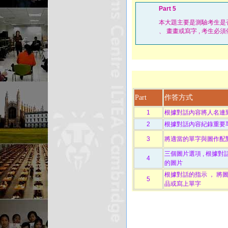
Part 5
本大題主要是測驗考生是否
、 畫畫或寫字 , 考生必
Part
作答方式
1
根據對話內容將人名連
2
根據對話內容紀錄重要
3
將適當的單字與圖作配
三個圖片選項 , 根據
4
的圖片
根據對話的指示 ， 將圖
5
品或寫上單字