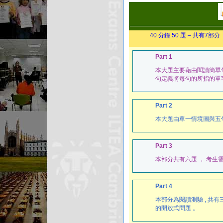
40 分鐘 50 題 – 共有
Part 1
本大題主要藉由閱讀簡單句子
句定義將每句的所指的單
Part 2
本大題由單一情境圖與五句敘述
Part 3
本部分共有六題 ， 考生
Part 4
本部分為閱讀測驗 , 共有
的開放式問題 。