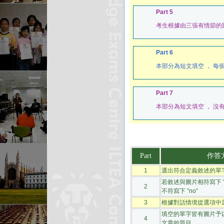
Part 5
考生根據由三張有情節的
Part 6
本部分為短文填空 ， 每
Part 7
本部分為短文填空 ， 沒
Part
作答
1
選出符合定義敘述的單
若敘述與圖片相符寫下 ”y
2
不符寫下 ”no”
3
根據對話情境從選項中
填空的單字皆有圖片予
4
文章的題目