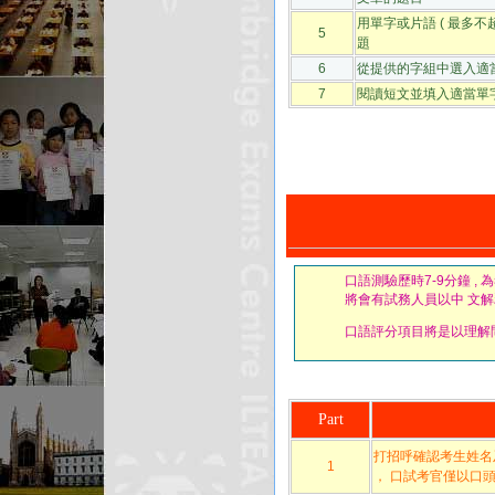
用單字或片語 ( 最多不超
5
題
6
從提供的字組中選入適
7
閱讀短文並填入適當單字 
口語測驗歷時7-9分鐘 ,
將會有試務人員以中 文解
口語評分項目將是以理解問
Part
打招呼確認考生姓名
1
， 口試考官僅以口