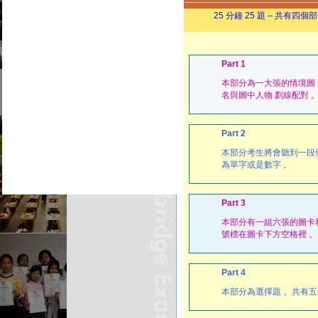
25 分鐘 25 題 – 共
Part 1
本部分為一大張的情境圖 
名與圖中人物 劃線配對 
Part 2
本部分考生將會聽到一段
為單字或是數字 。
Part 3
本部分有一組六張的圖卡
號標在圖卡下方空格裡 。
Part 4
本部分為選擇題 。共有