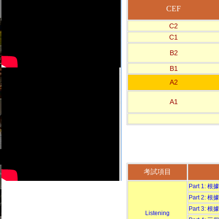
CEF
C2
C1
B2
B1
A2
A1
考試項目
Part 1
Part 2
Part 3
Listening