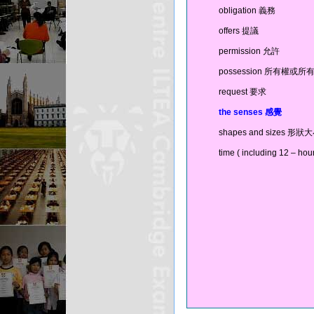
obligation 義務
offers 提議
permission 允許
possession 所有權或所
request 要求
the senses
感覺
shapes and sizes 形狀
time ( including 12 – 