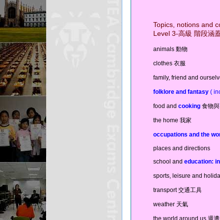
Topics, notions and 
Level 3-高級 階段
animals 動物
clothes 衣服
family, friend and o
folklore and fantasy
( i
food and
cooking
食物與
the home 我家
occupations and the wo
places and directions
school and
education: i
sports, leisure and 
transport 交通工具
weather 天氣
the world around us