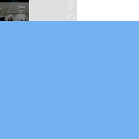
yle劍橋兒童英語認證,劍橋兒童英檢,劍橋小院士,IL